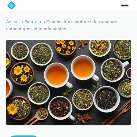
Accueil
›
Bien-etre
›
Tisanes bio : explorez des saveurs
authentiques et bienfaisantes