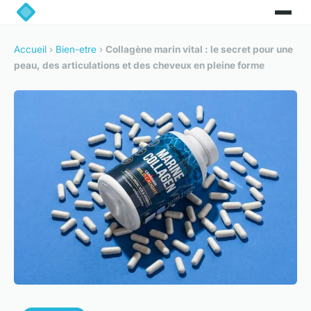
Accueil
›
Bien-etre
›
Collagène marin vital : le secret pour une
peau, des articulations et des cheveux en pleine forme