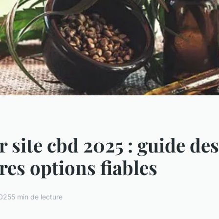
r site cbd 2025 : guide des
res options fiables
2025
5 min de lecture