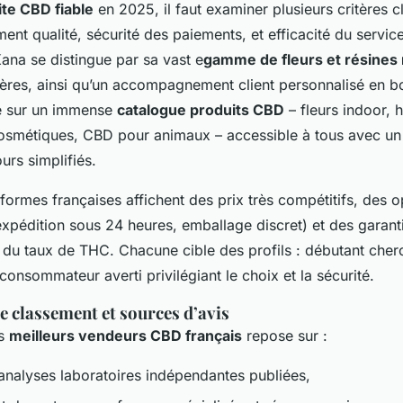
ite CBD fiable
en 2025, il faut examiner plusieurs critères c
nt qualité, sécurité des paiements, et efficacité du service
na se distingue par sa vast e
gamme de fleurs et résines 
ères, ainsi qu’un accompagnement client personnalisé en b
se sur un immense
catalogue produits CBD
– fleurs indoor, h
cosmétiques, CBD pour animaux – accessible à tous avec u
ours simplifiés.
formes françaises affichent des prix très compétitifs, des o
expédition sous 24 heures, emballage discret) et des garantie
 du taux de THC. Chacune cible des profils : débutant cher
onsommateur averti privilégiant le choix et la sécurité.
 classement et sources d’avis
es
meilleurs vendeurs CBD français
repose sur :
d’analyses laboratoires indépendantes publiées,