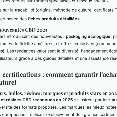
 des retours sur forums spécialisés et réseaux sociaux,
 sur la traçabilité (origine, méthode de culture, certificats 
pertinence des
fiches produits détaillées
.
 nouveautés CBD 2025
ers introduisent des nouveautés :
packaging écologique
, p
mes de fidélité améliorés, et offres exclusives (command
). Les tendances valorisent la diversité, l'engagement éco
ilisateurs grâce à des guides détaillés et une assistance réa
, certifications : comment garantir l’ach
naturel
urs, huiles, résines : marques et produits stars en 20
es et résines CBD reconnues en 2025
s’illustrent par leur
pu
 diversité des formats proposés. Les marques les mieux notée
s européennes, utilisant exclusivement des graines certifiée