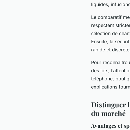
liquides, infusions
Le comparatif met
respectent strict
sélection de chanv
Ensuite, la sécur
rapide et discrète,
Pour reconnaître u
des lots, l’attent
téléphone, boutiq
explications four
Distinguer 
du marché
Avantages et spé