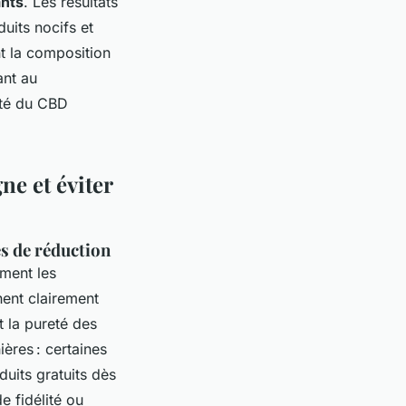
ants
. Les résultats
uits nocifs et
nt la composition
ant au
ité du CBD
ne et éviter
es de réduction
ment les
chent clairement
t la pureté des
ères : certaines
uits gratuits dès
e fidélité ou