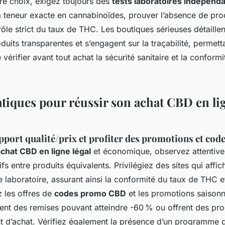
tre choix, exigez toujours des
tests laboratoires indépend
la teneur exacte en cannabinoïdes, prouver l’absence de prod
rôle strict du taux de THC. Les boutiques sérieuses détaille
duits transparentes et s’engagent sur la traçabilité, permett
érifier avant tout achat la sécurité sanitaire et la conform
tiques pour réussir son achat CBD en lig
pport qualité/prix et profiter des promotions et cod
chat CBD en ligne légal
et économique, observez attentive
ifs entre produits équivalents. Privilégiez des sites qui affi
de laboratoire, assurant ainsi la conformité du taux de THC e
ez les offres de
codes promo CBD
et les promotions saisonni
nt des remises pouvant atteindre -60 % ou offrent des prod
t d’achat. Vérifiez également la présence d’un programme d