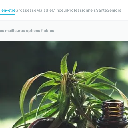
ien-etre
Grossesse
Maladie
Minceur
Professionnels
Sante
Seniors
es meilleures options fiables