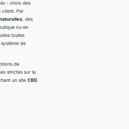
lés : choix des
 client. Par
naturelles
, des
outique ou en
uiles toutes
n système de
ptions de
s strictes sur la
chant un site
CBD