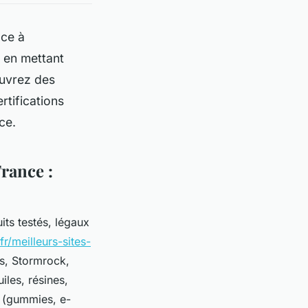
ace à
 en mettant
ouvrez des
rtifications
ce.
rance :
its testés, légaux
fr/meilleurs-sites-
s, Stormrock,
les, résines,
s (gummies, e-