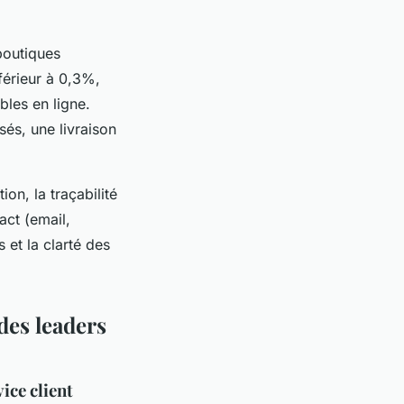
boutiques
férieur à 0,3%,
bles en ligne.
és, une livraison
on, la traçabilité
act (email,
 et la clarté des
des leaders
vice client