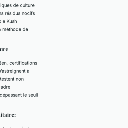
iques de culture
ns résidus nocifs
ple Kush
la méthode de
ture
en, certifications
’astreignent à
ttestent non
cadre
dépassant le seuil
taire :