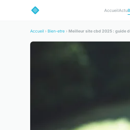
Accueil
Actu
B
Accueil
›
Bien-etre
›
Meilleur site cbd 2025 : guide d