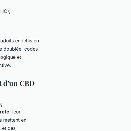
THC),
roduits enrichis en
e doublée, codes
logique et
ctive.
at d’un CBD
25
reté
, leur
s mettent en
s et des