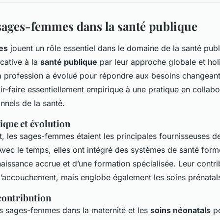
 sages-femmes dans la santé publique
es
jouent un rôle essentiel dans le domaine de la santé publ
icative à la
santé publique
par leur approche globale et holi
a profession a évolué pour répondre aux besoins changeants
ir-faire essentiellement empirique à une pratique en collab
nnels de la santé.
ique et évolution
t, les sages-femmes étaient les principales fournisseuses d
vec le temps, elles ont intégré des systèmes de santé forme
naissance accrue et d’une formation spécialisée. Leur contrib
l’accouchement, mais englobe également les soins prénatals
 contribution
es sages-femmes dans la maternité et les
soins néonatals
pe