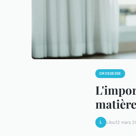
GROSSESSE
L'impor
matière
L
Lilou
12 mars 2