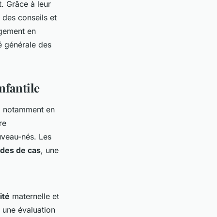
t. Grâce à leur
t des conseils et
agement en
é générale des
nfantile
, notamment en
re
ouveau-nés. Les
des de cas
, une
ité
maternelle et
à une évaluation