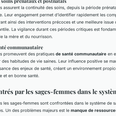
soins prénataux et postnatals
assurent la continuité des soins, depuis la période prénata
e. Leur engagement permet d’identifier rapidement les comp
rant ainsi des interventions précoces et une meilleure issue
antile. La vigilance durant ces périodes critiques est fonda
de la mère et du nourrisson.
anté communautaire
s promeuvent des pratiques
de santé communautaire
en e
r des habitudes de vie saines. Leur influence positive se ma
sance des enjeux de santé, créant un environnement propic
ée et en bonne santé.
ntrés par les sages-femmes dans le systè
s les sages-femmes sont confrontées dans le système de s
és. Un des problèmes majeurs est le
manque de ressource