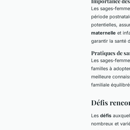
Importance des 
Les sages-femmes 
période postnatal
potentielles, assu
maternelle
et inf
garantir la santé 
Pratiques de s
Les sages-femme
familles à adopte
meilleure connais
familiale équilibr
Défis renco
Les
défis
auxquel
nombreux et vari