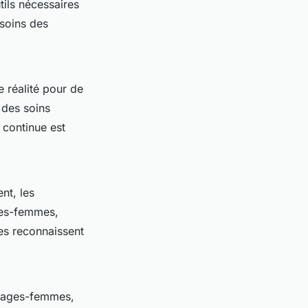
ils nécessaires
esoins des
e réalité pour de
 des soins
 continue est
nt, les
ges-femmes,
ues reconnaissent
s sages-femmes,