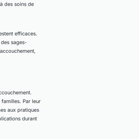
 à des soins de
estent efficaces.
n des sages-
l’accouchement,
’accouchement.
 familles. Par leur
mes aux pratiques
ications durant