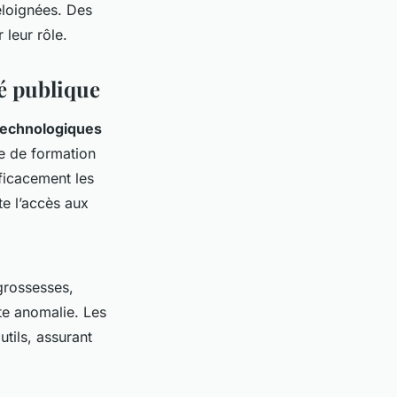
éloignées. Des
 leur rôle.
té publique
technologiques
re de formation
fficacement les
te l’accès aux
 grossesses,
te anomalie. Les
utils, assurant