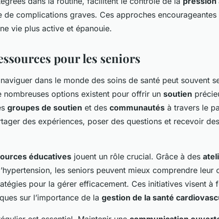
tégrées dans la routine, facilitent le contrôle de la
pression 
que de complications graves. Ces approches encourageantes
ne vie plus active et épanouie.
essources pour les seniors
 naviguer dans le monde des soins de santé peut souvent se
 nombreuses options existent pour offrir un
soutien
précie
es
groupes de soutien
et des
communautés
à travers le p
tager des expériences, poser des questions et recevoir de
ources éducatives
jouent un rôle crucial. Grâce à des
atel
l’hypertension, les seniors peuvent mieux comprendre leur c
tégies pour la gérer efficacement. Ces initiatives visent à 
iques sur l’importance de la
gestion de la santé cardiovasc
égulier est essentiel. Maintenir une
communication ouvert