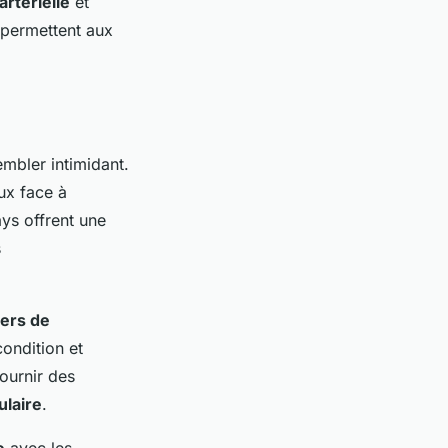
artérielle
et
 permettent aux
mbler intimidant.
ux face à
ays offrent une
s
iers de
ondition et
fournir des
ulaire
.
e
avec les