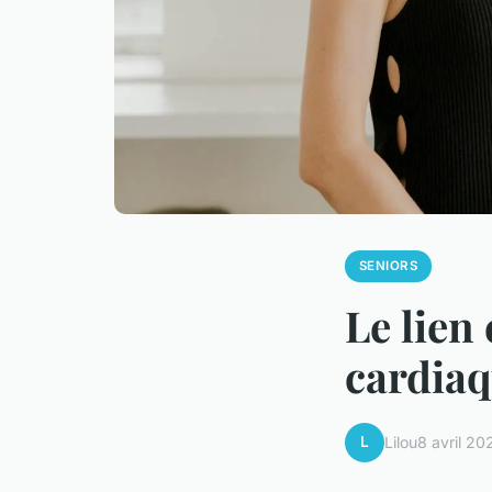
SENIORS
Le lien
cardiaq
L
Lilou
8 avril 20