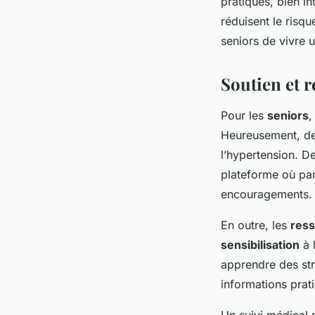
pratiques, bien in
réduisent le ris
seniors de vivre u
Soutien et r
Pour les
seniors
,
Heureusement, de
l’hypertension. D
plateforme où par
encouragements.
En outre, les
ress
sensibilisation
à 
apprendre des stra
informations prat
Un suivi médical r