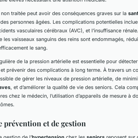
non traitée peut avoir des conséquences graves sur la
san
des personnes âgées. Les complications potentielles incluen
idents vasculaires cérébraux (AVC), et l’insuffisance rénale
 les vaisseaux sanguins des reins sont endommagés, réduis
 efficacement le sang.
gulière de la pression artérielle est essentielle pour détecte
et prévenir des complications à long terme. À travers un c
ossible de gérer les niveaux de pression artérielle, de minim
raves
, et d’améliorer la qualité de vie des seniors. Cela co
ères chez le médecin, l’utilisation d’appareils de mesure à do
tômes.
e prévention et de gestion
a gestion de l’
hypertension
chez les
seniors
reposent sur 