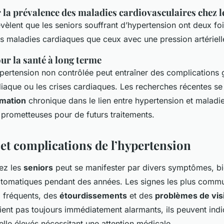
r la prévalence des maladies cardiovasculaires chez l
évèlent que les seniors souffrant d’hypertension ont deux fo
 maladies cardiaques que ceux avec une pression artériell
ur la santé à long terme
ypertension non contrôlée peut entraîner des complication
rdiaque ou les crises cardiaques. Les recherches récentes se
mmation
chronique dans le lien entre hypertension et maladi
s prometteuses pour de futurs traitements.
t complications de l’hypertension
ez les
seniors
peut se manifester par divers symptômes, bi
omatiques pendant des années. Les signes les plus com
e
fréquents, des
étourdissements
et des
problèmes de vis
nt pas toujours immédiatement alarmants, ils peuvent ind
elle élevés nécessitant une attention médicale.