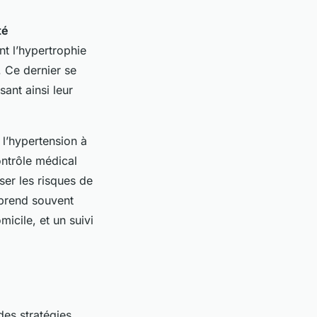
té
t l’hypertrophie
. Ce dernier se
ant ainsi leur
r l’hypertension à
ontrôle médical
iser les risques de
mprend souvent
micile, et un suivi
des stratégies