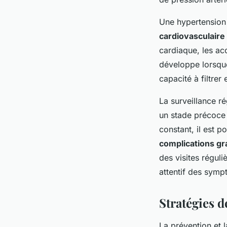
Une hypertension 
cardiovasculaire
cardiaque, les acc
développe lorsque
capacité à filtrer
La surveillance ré
un stade précoce 
constant, il est p
complications g
des visites réguli
attentif des symp
Stratégies d
La prévention et l