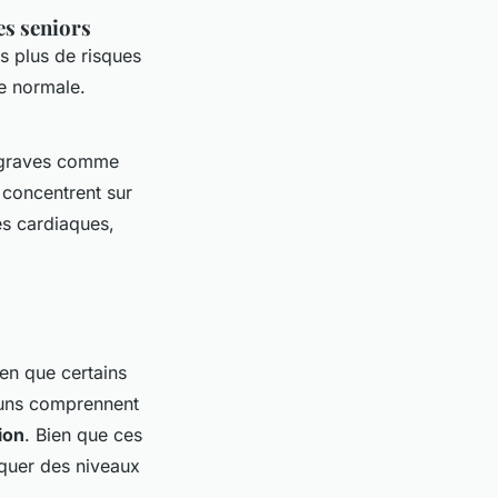
es seniors
is plus de risques
e normale.
s graves comme
 concentrent sur
es cardiaques,
en que certains
muns comprennent
ion
. Bien que ces
iquer des niveaux