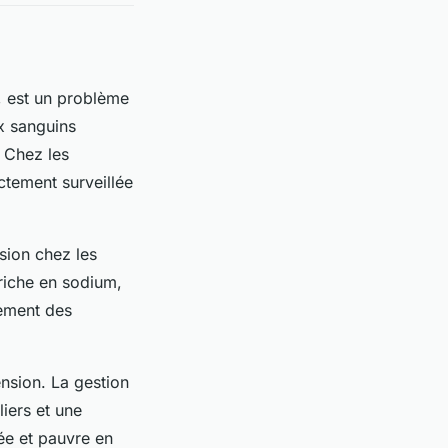
, est un problème
x sanguins
. Chez les
ctement surveillée
sion chez les
 riche en sodium,
lement des
ension. La gestion
liers et une
ée et pauvre en