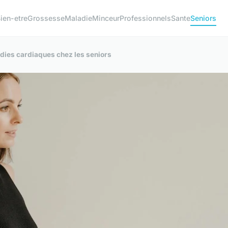
ien-etre
Grossesse
Maladie
Minceur
Professionnels
Sante
Seniors
adies cardiaques chez les seniors