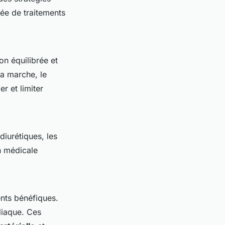
riée de traitements
on équilibrée et
 la marche, le
r et limiter
diurétiques, les
n médicale
ents bénéfiques.
diaque. Ces