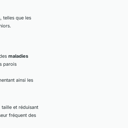
 telles que les
niors.
 des
maladies
s parois
entant ainsi les
aille et réduisant
seur fréquent des