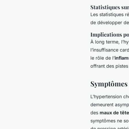
Statistiques su
Les statistiques r
de développer des
Implications po
À long terme, l’h
l’insuffisance ca
le rôle de l’
infla
offrant des piste
Symptômes e
L’hypertension ch
demeurent asympt
des
maux de têt
symptômes ne soie
de pression artéri