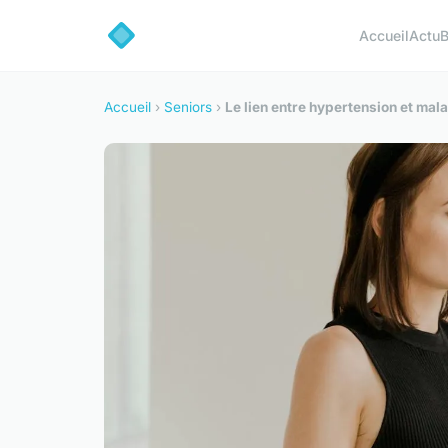
Accueil
Actu
B
Accueil
›
Seniors
›
Le lien entre hypertension et mal